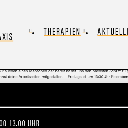
E
THERAPIEN
AKTUELL
AXIS
 Wir suchen einen Menschen der bereit ist mit uns den nächsten Schritt 
nst deine Arbeitszeiten mitgestalten. – Freitags ist um 13:30Uhr Feierabe
.00-13.00 UHR