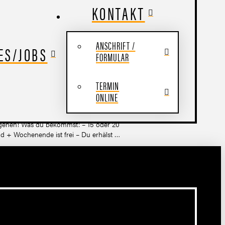
KONTAKT
ANSCHRIFT /
ES/JOBS
FORMULAR
TERMIN
ONLINE
zu gehen! Was du bekommst: – 15 oder 20
nd + Wochenende ist frei – Du erhälst …