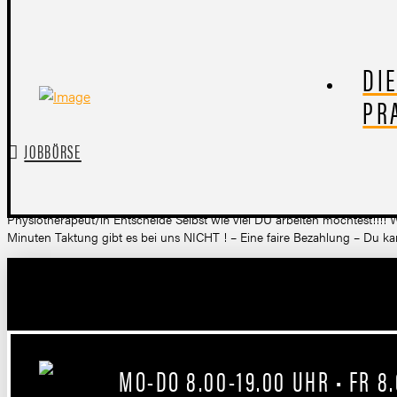
DI
PR
JOBBÖRSE
Physiotherapeut/in Entscheide Selbst wie viel DU arbeiten möchtest!!!!
Minuten Taktung gibt es bei uns NICHT ! – Eine faire Bezahlung – Du kan
MO-DO 8.00-19.00 UHR • FR 8