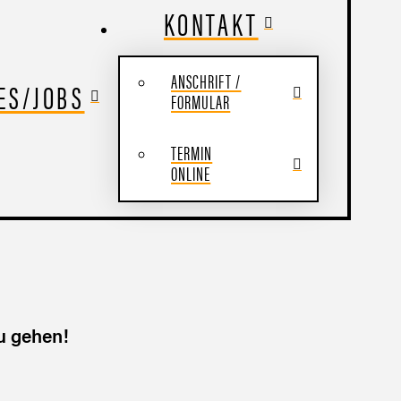
KONTAKT
ANSCHRIFT /
ES/JOBS
FORMULAR
TERMIN
ONLINE
u gehen!